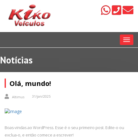
Menu
Notícias
Olá, mundo!
31/jan/2025
Altimus
Boas-vindas ao WordPress. Esse é o seu primeiro post. Edite-o ou
exclua-o, e então comece a escrever!