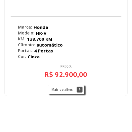
Honda - HR-V EXL 1.8 Flexone 16V 5p
Aut. - 2017
Marca:
Honda
Modelo:
HR-V
KM:
138.700 KM
Câmbio:
automático
Portas:
4 Portas
Cor:
Cinza
PREÇO:
R$ 92.900,00
Mais detalhes