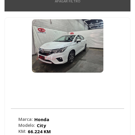
APAGAR FILTRO
Honda - City Sedan EX 1.5 Flex 16V
4p Aut. - 2022
Marca:
Honda
Modelo:
City
KM:
66.224 KM