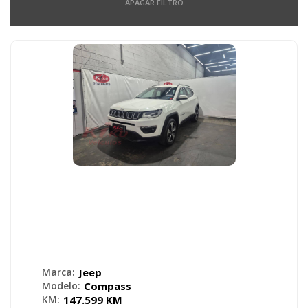
APAGAR FILTRO
Jeep - Compass LONGITUDE 2.0 4x2
Flex 16V Aut. - 2017
Marca:
Jeep
Modelo:
Compass
KM:
147.599 KM