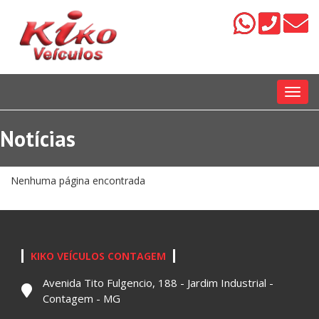
Menu
Notícias
Nenhuma página encontrada
KIKO VEÍCULOS CONTAGEM
Avenida Tito Fulgencio, 188 - Jardim Industrial -
Contagem - MG