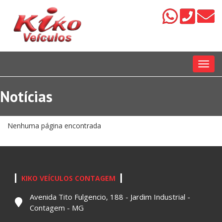
Menu
Notícias
Nenhuma página encontrada
KIKO VEÍCULOS CONTAGEM
Avenida Tito Fulgencio, 188 - Jardim Industrial -
Contagem - MG