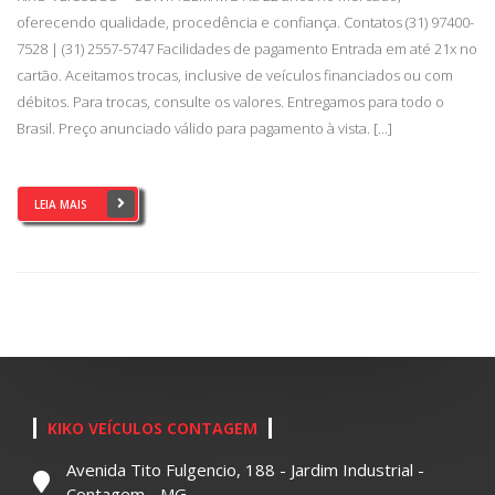
oferecendo qualidade, procedência e confiança. Contatos (31) 97400-
7528 | (31) 2557-5747 Facilidades de pagamento Entrada em até 21x no
cartão. Aceitamos trocas, inclusive de veículos financiados ou com
débitos. Para trocas, consulte os valores. Entregamos para todo o
Brasil. Preço anunciado válido para pagamento à vista. […]
LEIA MAIS
KIKO VEÍCULOS CONTAGEM
Avenida Tito Fulgencio, 188 - Jardim Industrial -
Contagem - MG