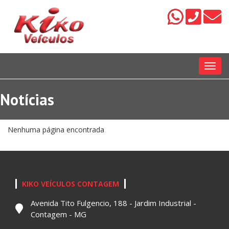
Menu
Notícias
Nenhuma página encontrada
KIKO VEÍCULOS CONTAGEM
Avenida Tito Fulgencio, 188 - Jardim Industrial -
Contagem - MG