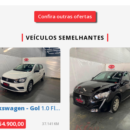
Confira outras ofertas
VEÍCULOS SEMELHANTES
kswagen - Gol
1.0 Flex
12V 5p - 2022
54.900,00
37.141 KM