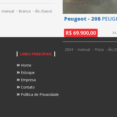
manual
Branca
Álc./Gasol.
Peugeot - 208
PEUG
208 LIKE MT - 2024
R$ 69.900,00
34.
2024
manual
Preta
Álc./
LINKS PRINCIPAIS
Home
Estoque
Empresa
Contato
Política de Privacidade