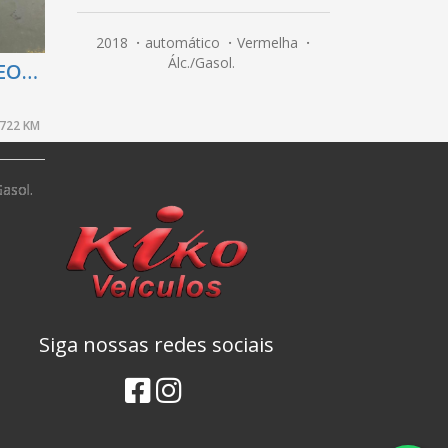
2018
automático
Vermelha
Álc./Gasol.
EOT
722 KM
Gasol.
Siga nossas redes sociais