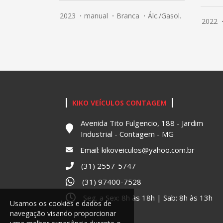
2023
manual
Branca
Álc./Gasol.
2022
KIKO VEÍCULOS CONTAGEM
Avenida Tito Fulgencio, 188 - Jardim
Industrial - Contagem - MG
Email:
kikoveiculos@yahoo.com.br
(31) 2557-5747
(31) 97400-7528
Seg. a Sex: 8h às 18h | Sab: 8h às 13h
Usamos os cookies e dados de
navegação visando proporcionar