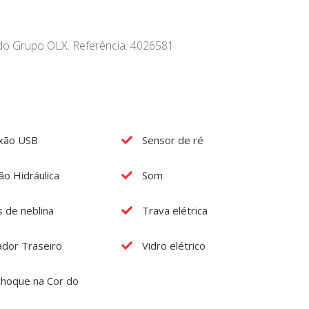
l do Grupo OLX. Referência: 4026581
xão USB
Sensor de ré
ão Hidráulica
Som
s de neblina
Trava elétrica
dor Traseiro
Vidro elétrico
hoque na Cor do