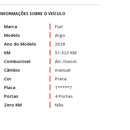
INFORMAÇÕES SOBRE O VEÍCULO
Marca
Fiat
Modelo
Argo
Ano do Modelo
2026
KM
51.322 KM
Combustivel
Álc./Gasol.
Câmbio
manual
Cor
Prata
Placa
T*****7
Portas
4 Portas
Zero KM
Não