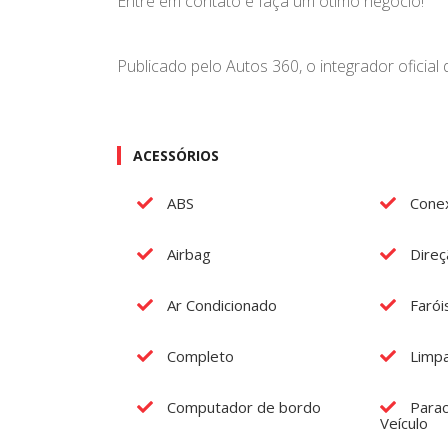
Entre em contato e faça um ótimo negócio!
Publicado pelo Autos 360, o integrador oficia
ACESSÓRIOS
ABS
Cone
Airbag
Direç
Ar Condicionado
Farói
Completo
Limpa
Computador de bordo
Parac
Veículo