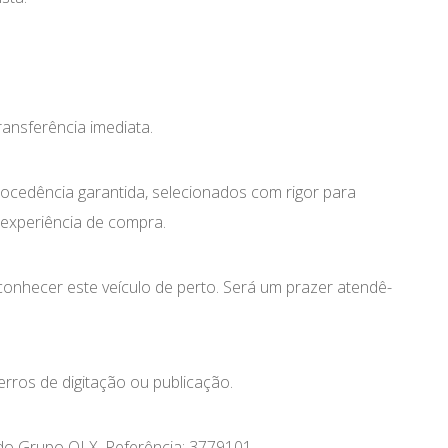
ransferência imediata.
rocedência garantida, selecionados com rigor para
 experiência de compra.
 conhecer este veículo de perto. Será um prazer atendê-
erros de digitação ou publicação.
l do Grupo OLX. Referência: 3779101