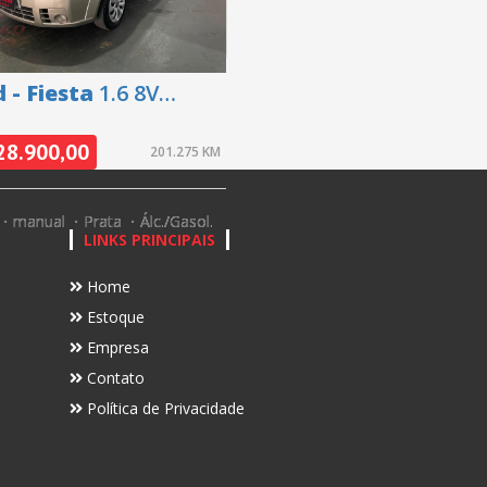
 - Fiesta
1.6 8V
/Class 1.6 8V Flex 5p -
9
28.900,00
201.275 KM
manual
Prata
Álc./Gasol.
LINKS PRINCIPAIS
Home
Estoque
Empresa
Contato
Política de Privacidade