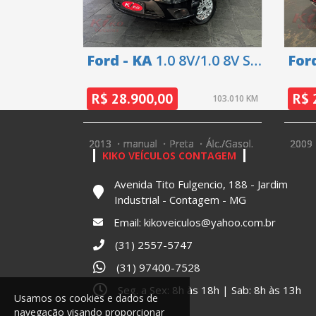
Ford - KA
1.0 8V/1.0 8V ST
Ford
Flex 3p - 2013
Flex
200
R$ 28.900,00
R$ 
103.010 KM
2013
manual
Preta
Álc./Gasol.
2009
KIKO VEÍCULOS CONTAGEM
Avenida Tito Fulgencio, 188 - Jardim
Industrial - Contagem - MG
Email:
kikoveiculos@yahoo.com.br
(31) 2557-5747
(31) 97400-7528
Seg. a Sex: 8h às 18h | Sab: 8h às 13h
Usamos os cookies e dados de
navegação visando proporcionar