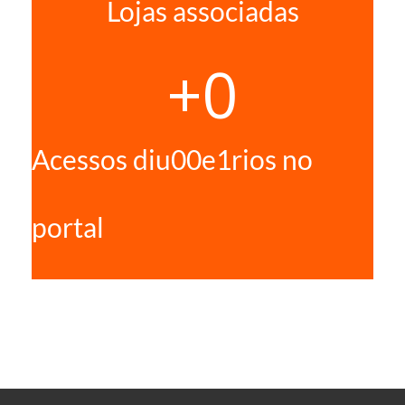
Lojas associadas
+
0
Acessos diu00e1rios no
portal